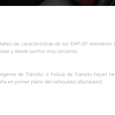
lles las características de los EMP-EF (
elemento m
lular y desde puntos muy cercanos.
Agente de Tránsito, o Policía de Tránsito hayan he
ía en primer plano del vehículo(s) afectado(s).