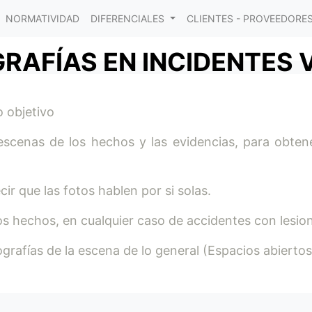
NORMATIVIDAD
DIFERENCIALES
CLIENTES - PROVEEDORE
RAFÍAS EN INCIDENTES 
 objetivo
scenas de los hechos y las evidencias, para obtener
r que las fotos hablen por si solas.
 los hechos, en cualquier caso de accidentes con lesi
afías de la escena de lo general (Espacios abiertos) 