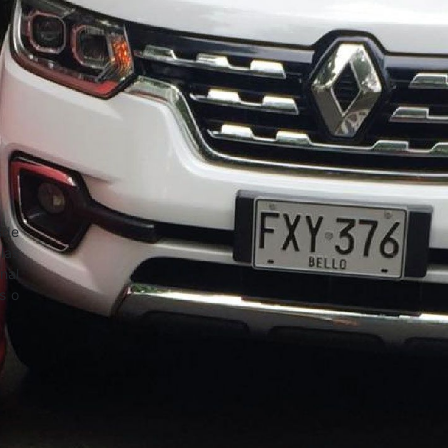
sde
las
nal
s o