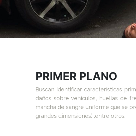
PRIMER PLANO
Buscan identificar características pri
daños sobre vehículos, huellas de fre
mancha de sangre uniforme que se pro
grandes dimensiones)
,entre otros.