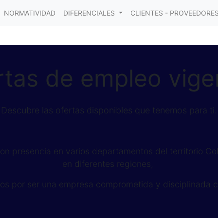
NORMATIVIDAD
DIFERENCIALES
CLIENTES - PROVEEDORE
rtas de empleo vige
Descubre las ofertas disponibles que tenemos para ti.
n presencia en varios departamentos del territorio 
en diferentes regiones,
os por ser una empresa comprometida y disciplinada c