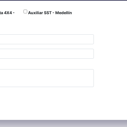
a 4X4 -
Auxiliar SST - Medellín