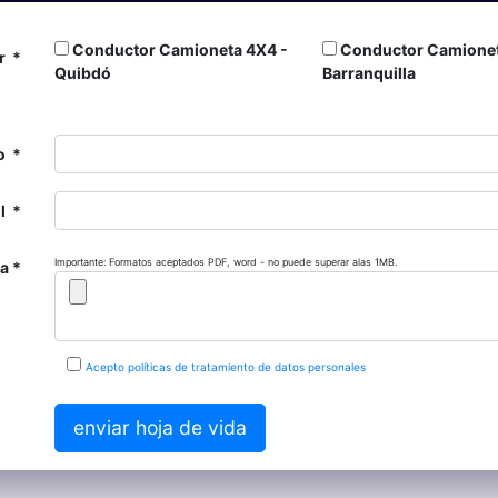
Conductor Camioneta 4X4 -
Conductor Camionet
ar
Quibdó
Barranquilla
o
l
Importante: Formatos aceptados PDF, word - no puede superar alas 1MB.
da
Acepto políticas de tratamiento de datos personales
enviar hoja de vida